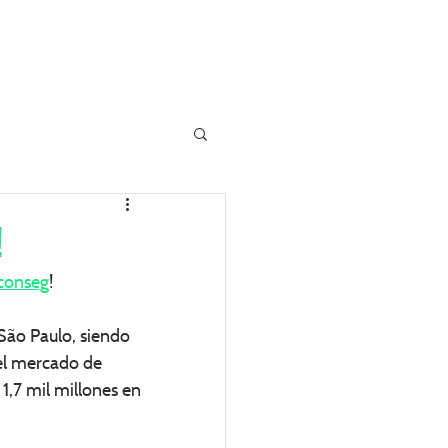
¿TU SABIA?
MAIS
!
conseg
!
São Paulo, siendo 
el mercado de 
1,7 mil millones en 