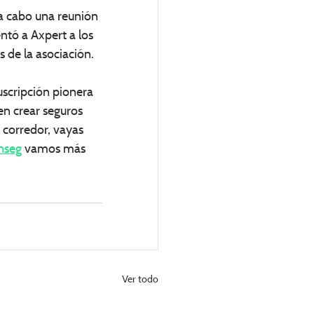
 a cabo una reunión 
ntó a Axpert a los 
 de la asociación.
uscripción pionera 
en crear seguros 
 corredor, vayas 
nseg
 vamos más 
Ver todo